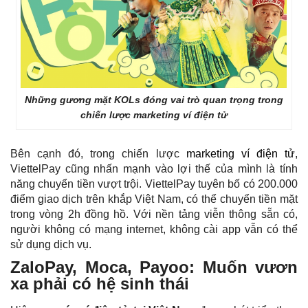
Những gương mặt KOLs đóng vai trò quan trọng trong
chiến lược marketing ví điện tử
Bên cạnh đó, trong chiến lược
marketing ví điện tử
,
ViettelPay cũng nhấn mạnh vào lợi thế của mình là tính
năng chuyển tiền vượt trội. ViettelPay tuyên bố có 200.000
điểm giao dịch trên khắp Việt Nam, có thể chuyển tiền mặt
trong vòng 2h đồng hồ. Với nền tảng viễn thông sẵn có,
người không có mạng internet, không cài app vẫn có thể
sử dụng dịch vụ.
ZaloPay, Moca, Payoo: Muốn vươn
xa phải có hệ sinh thái