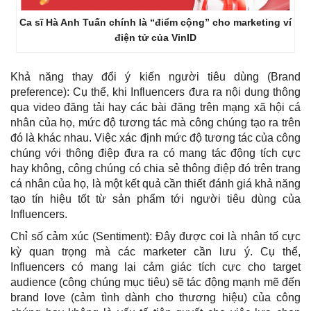
Ca sĩ Hà Anh Tuấn chính là “điểm cộng” cho marketing ví
điện tử của VinID
Khả năng thay đổi ý kiến người tiêu dùng (Brand
preference): Cụ thể, khi Influencers đưa ra nội dung thông
qua video đăng tải hay các bài đăng trên mạng xã hội cá
nhân của họ, mức độ tương tác mà công chúng tạo ra trên
đó là khác nhau. Việc xác định mức độ tương tác của công
chúng với thông điệp đưa ra có mang tác động tích cực
hay không, công chúng có chia sẻ thông điệp đó trên trang
cá nhân của họ, là một kết quả cần thiết đánh giá khả năng
tạo tín hiệu tốt từ sản phẩm tới người tiêu dùng của
Influencers.
Chỉ số cảm xúc (Sentiment): Đây được coi là nhân tố cực
kỳ quan trọng mà các marketer cần lưu ý. Cụ thể,
Influencers có mang lại cảm giác tích cực cho target
audience (công chúng mục tiêu) sẽ tác động mạnh mẽ đến
brand love (cảm tình dành cho thương hiệu) của công