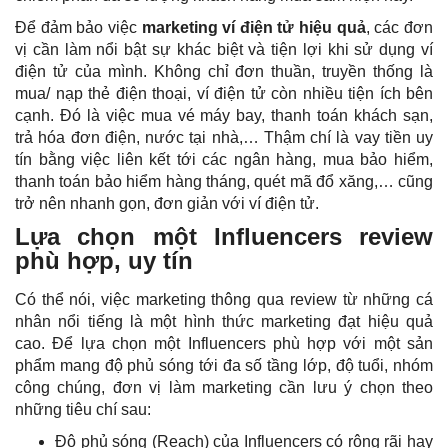
Để đảm bảo việc
marketing ví điện tử hiệu quả
, các đơn
vị cần làm nổi bật sự khác biệt và tiện lợi khi sử dụng ví
điện tử của mình. Không chỉ đơn thuần, truyền thống là
mua/ nạp thẻ điện thoại, ví điện tử còn nhiều tiện ích bên
cạnh. Đó là việc mua vé máy bay, thanh toán khách sạn,
trả hóa đơn điện, nước tại nhà,… Thậm chí là vay tiền uy
tín bằng việc liên kết tới các ngân hàng, mua bảo hiểm,
thanh toán bảo hiểm hàng tháng, quét mã đổ xăng,… cũng
trở nên nhanh gọn, đơn giản với ví điện tử.
Lựa chọn một Influencers review
phù hợp, uy tín
Có thể nói, việc marketing thông qua review từ những cá
nhân nổi tiếng là một hình thức marketing đạt hiệu quả
cao. Để lựa chọn một
Influencers
phù hợp với một sản
phẩm mang độ phủ sóng tới đa số tầng lớp, độ tuổi, nhóm
công chúng, đơn vị làm marketing cần lưu ý chọn theo
những tiêu chí sau:
Độ phủ sóng (Reach) của Influencers có rộng rãi hay