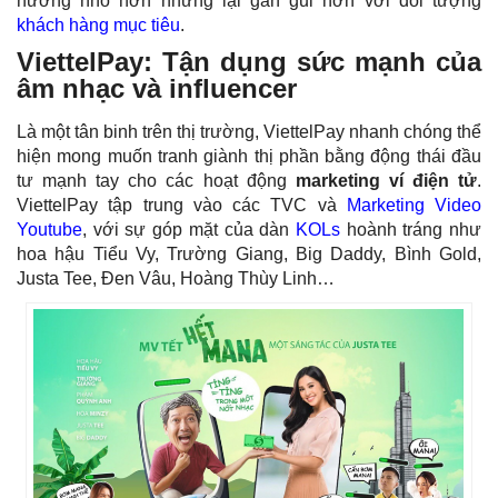
hưởng nhỏ hơn nhưng lại gần gũi hơn với đối tượng
khách hàng mục tiêu
.
ViettelPay: Tận dụng sức mạnh của
âm nhạc và influencer
Là một tân binh trên thị trường, ViettelPay nhanh chóng thể
hiện mong muốn tranh giành thị phần bằng động thái đầu
tư mạnh tay cho các hoạt động
marketing ví điện tử
.
ViettelPay tập trung vào các TVC và
Marketing Video
Youtube
, với sự góp mặt của dàn
KOLs
hoành tráng như
hoa hậu Tiểu Vy, Trường Giang, Big Daddy, Bình Gold,
Justa Tee, Đen Vâu, Hoàng Thùy Linh…