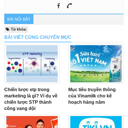
BÀI NỔI BẬT
Từ khóa:
BÀI VIẾT CÙNG CHUYÊN MỤC
Chiến lược stp trong
Mục tiêu truyền thông
marketing là gì? Ví dụ về
của Vinamilk cho kế
chiến lược STP thành
hoạch hàng năm
công vang dội