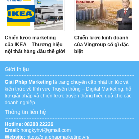
Chiến lược marketing
Chiến lược kinh doanh
của IKEA – Thương hiệu
của Vingroup có gì đặc
nội thất hàng đầu thế giới
biệt
Giới thiệu
Giải Pháp Marketing
là trang chuyên cập nhật tin tức và
kiến thức về lĩnh vực Truyền thông – Digital Marketing, hỗ
trợ giải pháp và chiến lược truyền thông hiệu quả cho các
doanh nghiệp.
Thông tin liên hệ
Hotline:
08288 22226
Email:
hongkyhvt@gmail.com
Website:
https://giaiphapmarketing.vn/