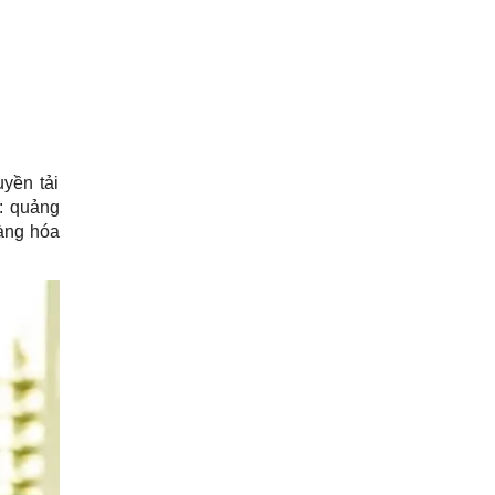
uyền tải
m: quảng
àng hóa