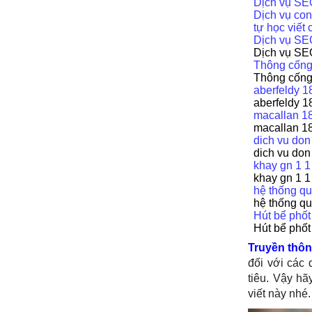
Dịch vụ SEO
Dịch vụ con
tự học viết 
Dịch vụ SE
Dịch vụ SE
Thông cống
Thông cống
aberfeldy 1
aberfeldy 1
macallan 18
macallan 18
dich vu don
dich vu don
khay gn 1 1
khay gn 1 1
hệ thống qu
hệ thống qu
Hút bể phốt
Hút bể phốt
Truyền thôn
đối với các
tiêu. Vậy hã
viết này nhé.