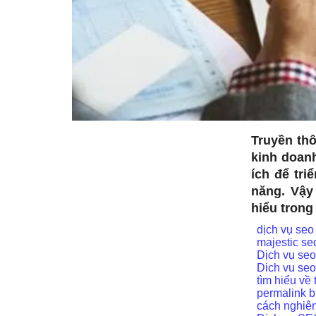
Truyền thô
kinh doan
ích để tri
năng. Vậy
hiểu trong 
dịch vụ seo
majestic se
Dịch vụ seo
Dich vu seo
tìm hiểu về
permalink b
cách nghiên