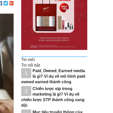
Tin mới
Tin nổi bật
Paid, Owned, Earned media
1
là gì? Ví dụ về mô hình paid
owned earned thành công
Chiến lược stp trong
2
marketing là gì? Ví dụ về
chiến lược STP thành công vang
dội
Mục tiêu truyền thông của