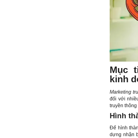
Mục t
kinh 
Marketing t
đối với nhiề
truyền thông
Hình th
Để hình thà
dựng nhận b