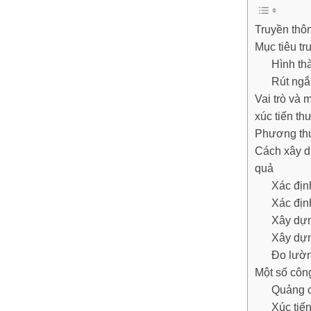
Truyền thôn
Mục tiêu tr
Hình th
Rút ngắ
Vai trò và 
xúc tiến t
Phương thứ
Cách xây d
quả
Xác địn
Xác địn
Xây dựn
Xây dựn
Đo lườn
Một số côn
Quảng 
Xúc tiế