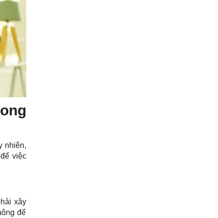
rong
y nhiên,
 để việc
hải xây
hông để