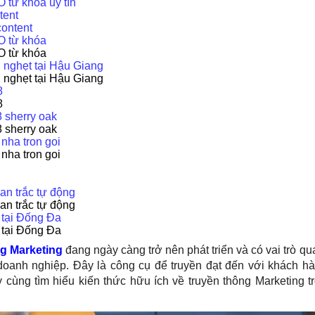
 từ khóa uy tín
tent
content
O từ khóa
O từ khóa
 nghẹt tại Hậu Giang
 nghẹt tại Hậu Giang
8
8
 sherry oak
 sherry oak
 nha tron goi
 nha tron goi
an trắc tự động
an trắc tự động
 tại Đống Đa
 tại Đống Đa
g Marketing
đang ngày càng trở nên phát triển và có vai trò qu
 doanh nghiệp. Đây là công cụ để truyền đạt đến với khách h
y cùng tìm hiểu kiến thức hữu ích về truyền thông Marketing t