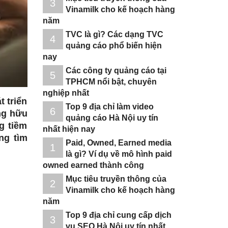
3
Vinamilk cho kế hoạch hàng
năm
TVC là gì? Các dạng TVC
4
quảng cáo phổ biến hiện
nay
Các công ty quảng cáo tại
5
TPHCM nổi bật, chuyên
nghiệp nhất
t triển
Top 9 địa chỉ làm video
6
ng hữu
quảng cáo Hà Nội uy tín
ng tiềm
nhất hiện nay
ng tìm
Paid, Owned, Earned media
1
là gì? Ví dụ về mô hình paid
owned earned thành công
Mục tiêu truyền thông của
2
Vinamilk cho kế hoạch hàng
năm
Top 9 địa chỉ cung cấp dịch
3
vụ SEO Hà Nội uy tín nhất