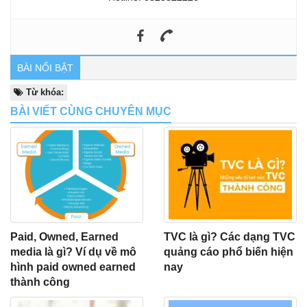
BÀI NỔI BẬT
Từ khóa:
BÀI VIẾT CÙNG CHUYÊN MỤC
Paid, Owned, Earned
TVC là gì? Các dạng TVC
media là gì? Ví dụ về mô
quảng cáo phổ biến hiện
hình paid owned earned
nay
thành công