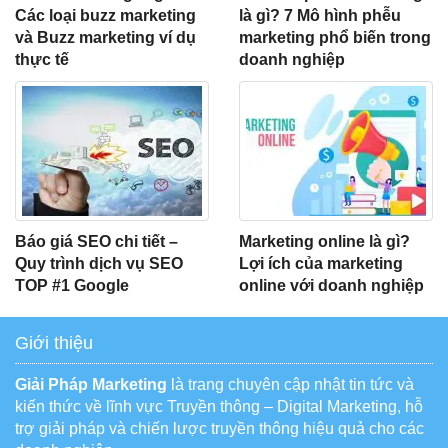
Các loại buzz marketing
là gì? 7 Mô hình phễu
và Buzz marketing ví dụ
marketing phổ biến trong
thực tế
doanh nghiệp
Báo giá SEO chi tiết –
Marketing online là gì?
Quy trình dịch vụ SEO
Lợi ích của marketing
TOP #1 Google
online với doanh nghiệp
Giới thiệu
Giải Pháp Marketing
là trang chuyên cập nhật tin tức và
kiến thức về lĩnh vực Truyền thông – Digital Marketing, hỗ
trợ giải pháp và chiến lược truyền thông hiệu quả cho các