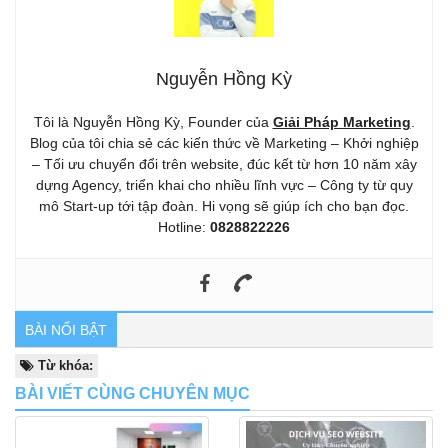
Nguyễn Hồng Kỳ
Tôi là Nguyễn Hồng Kỳ, Founder của
Giải Pháp Marketing
.
Blog của tôi chia sẻ các kiến thức về Marketing – Khởi nghiệp
– Tối ưu chuyển đổi trên website, đúc kết từ hơn 10 năm xây
dựng Agency, triển khai cho nhiều lĩnh vực – Công ty từ quy
mô Start-up tới tập đoàn. Hi vọng sẽ giúp ích cho bạn đọc.
Hotline:
0828822226
BÀI NỔI BẬT
Từ khóa:
BÀI VIẾT CÙNG CHUYÊN MỤC