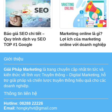
Báo giá SEO chi tiết –
Marketing online là gì?
Quy trình dịch vụ SEO
Lợi ích của marketing
TOP #1 Google
online với doanh nghiệp
Giới thiệu
Giải Pháp Marketing
là trang chuyên cập nhật tin tức và
kiến thức về lĩnh vực Truyền thông – Digital Marketing, hỗ
trợ giải pháp và chiến lược truyền thông hiệu quả cho các
doanh nghiệp.
Thông tin liên hệ
Hotline:
08288 22226
Email:
hongkyhvt@gmail.com