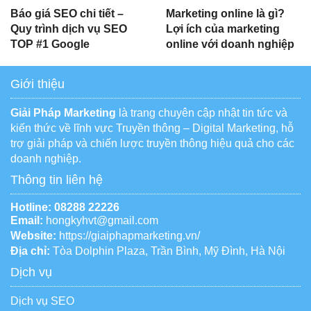
Báo giá SEO chi tiết –
Marketing online là gì?
Quy trình dịch vụ SEO
Lợi ích của marketing
TOP #1 Google
online với doanh nghiệp
Giới thiệu
Giải Pháp Marketing
là trang chuyên cập nhật tin tức và
kiến thức về lĩnh vực Truyền thông – Digital Marketing, hỗ
trợ giải pháp và chiến lược truyền thông hiệu quả cho các
doanh nghiệp.
Thông tin liên hệ
Hotline:
08288 22226
Email:
hongkyhvt@gmail.com
Website:
https://giaiphapmarketing.vn/
Địa chỉ:
Tòa Dolphin Plaza, Trần Bình, Mỹ Đình, Hà Nội
Dịch vụ
Dịch vụ SEO