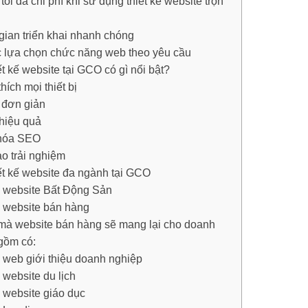
tối đa chi phí khi sử dụng thiết kế website trọn
 gian triển khai nhanh chóng
 lựa chọn chức năng web theo yêu cầu
ết kế website tại GCO có gì nổi bật?
ích mọi thiết bị
 đơn giản
 hiệu quả
 hóa SEO
o trải nghiệm
ết kế website đa ngành tại GCO
ế website Bất Động Sản
ế website bán hàng
 mà website bán hàng sẽ mang lại cho doanh
gồm có:
ế web giới thiệu doanh nghiệp
 website du lịch
ế website giáo dục