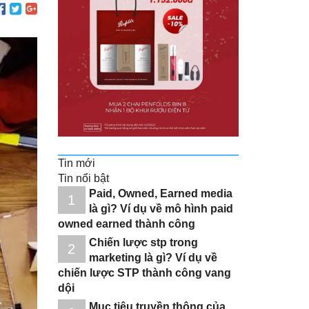
Tin mới
Tin nổi bật
Paid, Owned, Earned media
1
là gì? Ví dụ về mô hình paid
owned earned thành công
Chiến lược stp trong
2
marketing là gì? Ví dụ về
chiến lược STP thành công vang
dội
Mục tiêu truyền thông của