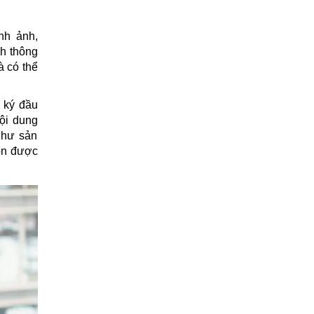
nh ảnh,
nh thông
à có thể
g ký đầu
nội dung
như sản
còn được