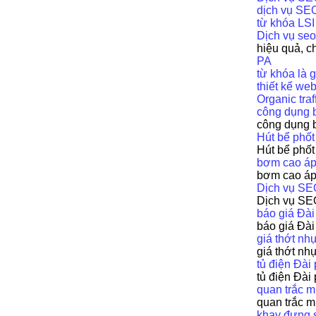
dịch vụ SE
từ khóa LSI
Dịch vụ se
hiệu quả, c
PA
từ khóa là g
thiết kế we
Organic traf
công dụng 
công dụng 
Hút bể phốt
Hút bể phốt
bơm cao á
bơm cao á
Dịch vụ SE
Dịch vụ SE
báo giá Đà
báo giá Đà
giá thớt nh
giá thớt nh
tủ điện Đà
tủ điện Đà
quan trắc 
quan trắc 
khay đựng s