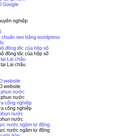
O Google
o
huyên nghiệp
ì
b chuẩn seo bằng wordpress
fic
bộ đồng tốc của hộp số
bộ đồng tốc của hộp số
 tại Lai châu
 tại Lai châu
p
p
O website
O website
i phun nước
i phun nước
ựa công nghiệp
ựa công nghiệp
i phun nước
i phun nước
mực nước ngầm tự động
mực nước ngầm tự động
ushi tròn