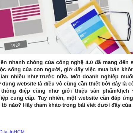
riển nhanh chóng của công nghệ 4.0 đã mang đến s
uộc sống của con người, giờ đây việc mua bán khô
gian nhiều như trước nữa. Một doanh nghiệp muố
sử dụng website là điều vô cùng cần thiết bởi đây là 
i thông điệp cũng như giới thiệu sản phẩm/dịch
iệp cung cấp. Tuy nhiên, một website cần đáp ứn
tố nào? Hãy tham khảo trong bài viết dưới đây của
o
o
O tại tpHCM