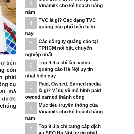
3
Vinamilk cho kế hoạch hàng
năm
TVC là gì? Các dạng TVC
4
quảng cáo phổ biến hiện
nay
Các công ty quảng cáo tại
5
TPHCM nổi bật, chuyên
nghiệp nhất
ự tiện
Top 9 địa chỉ làm video
6
quảng cáo Hà Nội uy tín
ng còn
nhất hiện nay
n phát
Paid, Owned, Earned media
công cụ
1
là gì? Ví dụ về mô hình paid
 vụ mà
owned earned thành công
g được
Mục tiêu truyền thông của
 chúng
2
Vinamilk cho kế hoạch hàng
năm
Top 9 địa chỉ cung cấp dịch
3
vụ SEO Hà Nội uy tín nhất