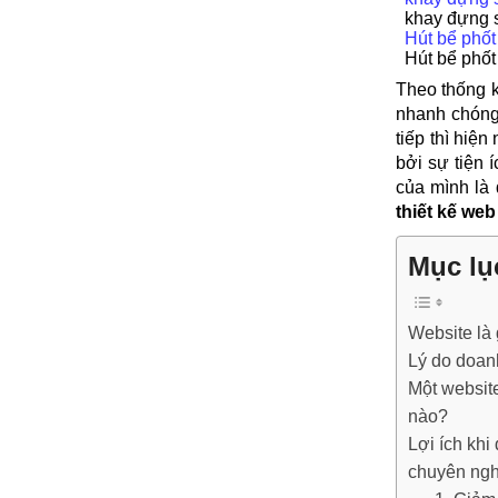
khay đựng s
Hút bể phốt
Hút bể phốt
Theo thống k
nhanh chóng 
tiếp thì hiệ
bởi sự tiện 
của mình là 
thiết kế we
Mục lụ
Website là 
Lý do doan
Một websit
nào?
Lợi ích khi
chuyên ng