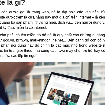
e là gì?
còn được gọi là trang web, nó là tập hợp các văn bản, hì
site được xem là cửa hàng hay một địa chỉ trên internet – là kê
ể quảng bá sản phẩm , thương hiệu, dịch vụ,…đến người dùng v
 kỳ đâu, miễn là có internet.
cần phải có tên miền do đó nó là duy nhất cho những ai đăn
hư gco.vn, brity.vn, marketingonline.net,…Bên cạnh đó còn có 
, phần nội dung này đó chính là các mục nhỏ trong website 
ụ, tin tức, giới thiệu nhà cung cấp,…và máy chủ lưu trữ hay 
g chứa các tệp tin nguồn.