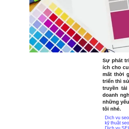
Sự phát t
ích cho c
mất thời 
triển thì 
truyền tả
doanh ngh
những yếu 
tôi nhé.
Dich vu se
kỹ thuật se
Dịch vụ SE