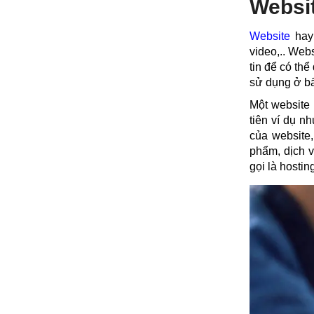
Websit
Website
hay 
video,.. Web
tin để có th
sử dụng ở bất
Một website 
tiên ví dụ n
của website
phẩm, dịch v
gọi là hostin