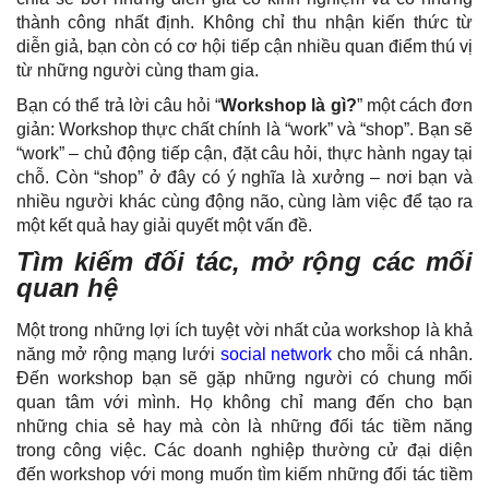
thành công nhất định. Không chỉ thu nhận kiến thức từ
diễn giả, bạn còn có cơ hội tiếp cận nhiều quan điểm thú vị
từ những người cùng tham gia.
Bạn có thể trả lời câu hỏi “
Workshop là gì?
” một cách đơn
giản: Workshop thực chất chính là “work” và “shop”. Bạn sẽ
“work” – chủ động tiếp cận, đặt câu hỏi, thực hành ngay tại
chỗ. Còn “shop” ở đây có ý nghĩa là xưởng – nơi bạn và
nhiều người khác cùng động não, cùng làm việc để tạo ra
một kết quả hay giải quyết một vấn đề.
Tìm kiếm đối tác, mở rộng các mối
quan hệ
Một trong những lợi ích tuyệt vời nhất của workshop là khả
năng mở rộng mạng lưới
social network
cho mỗi cá nhân.
Đến workshop bạn sẽ gặp những người có chung mối
quan tâm với mình. Họ không chỉ mang đến cho bạn
những chia sẻ hay mà còn là những đối tác tiềm năng
trong công việc. Các doanh nghiệp thường cử đại diện
đến workshop với mong muốn tìm kiếm những đối tác tiềm