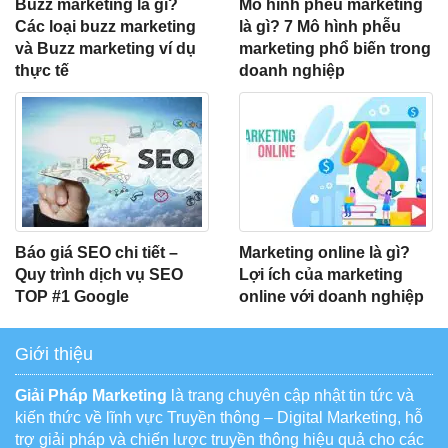
Buzz marketing là gì?
Mô hình phễu marketing
Các loại buzz marketing
là gì? 7 Mô hình phễu
và Buzz marketing ví dụ
marketing phổ biến trong
thực tế
doanh nghiệp
Báo giá SEO chi tiết –
Marketing online là gì?
Quy trình dịch vụ SEO
Lợi ích của marketing
TOP #1 Google
online với doanh nghiệp
Giới thiệu
Giải Pháp Marketing
là trang chuyên cập nhật tin tức và
kiến thức về lĩnh vực Truyền thông – Digital Marketing, hỗ
trợ giải pháp và chiến lược truyền thông hiệu quả cho các