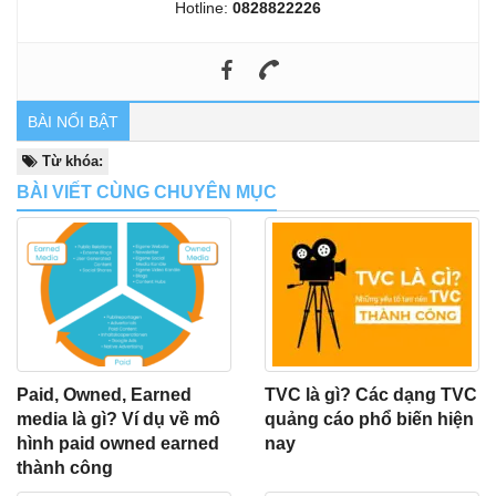
Hotline:
0828822226
BÀI NỔI BẬT
Từ khóa:
BÀI VIẾT CÙNG CHUYÊN MỤC
Paid, Owned, Earned
TVC là gì? Các dạng TVC
media là gì? Ví dụ về mô
quảng cáo phổ biến hiện
hình paid owned earned
nay
thành công