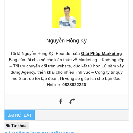
Nguyễn Hồng Kỳ
Tôi là Nguyễn Hồng Kỳ, Founder của
Giải Pháp Marketing
.
Blog của tôi chia sẻ các kiến thức về Marketing – Khởi nghiệp
– Tối ưu chuyển đổi trên website, đúc kết từ hơn 10 năm xây
dựng Agency, triển khai cho nhiều lĩnh vực – Công ty từ quy
mô Start-up tới tập đoàn. Hi vọng sẽ giúp ích cho bạn đọc.
Hotline:
0828822226
BÀI NỔI BẬT
Từ khóa: