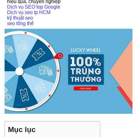
hiệu quả, chuyên nghiệp
Dịch vụ SEO top Google
Dịch vụ seo tp HCM
kỹ thuật seo
seo tổng thể
Mục lục