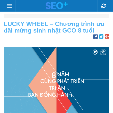
Toggle
navigation
LUCKY WHEEL – Chương trình ưu
đãi mừng sinh nhật GCO 8 tuổi