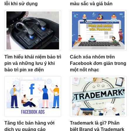
lỗi khi sử dụng
màu sắc và giá bán
Tìm hiểu khái niệm bảo trì
Cách xóa nhóm trên
pin và những lưu ý khi
Facebook đơn giản trong
bảo trì pin xe điện
một nốt nhạc
Tăng tốc bán hàng với
Trademark là gì? Phân
dịch vụ quảng cáo
biệt Brand và Trademark