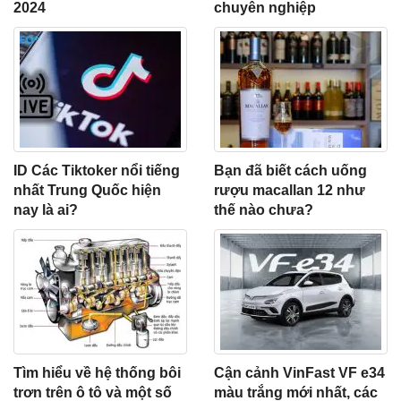
2024
chuyên nghiệp
ID Các Tiktoker nổi tiếng
Bạn đã biết cách uống
nhất Trung Quốc hiện
rượu macallan 12 như
nay là ai?
thế nào chưa?
Tìm hiểu về hệ thống bôi
Cận cảnh VinFast VF e34
trơn trên ô tô và một số
màu trắng mới nhất, các