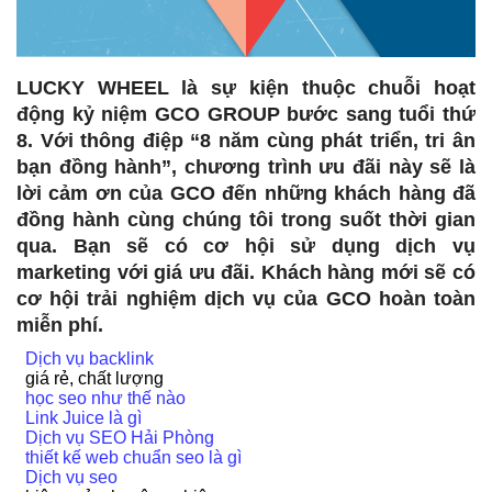
LUCKY WHEEL là sự kiện thuộc chuỗi hoạt
động kỷ niệm GCO GROUP bước sang tuổi thứ
8. Với thông điệp “8 năm cùng phát triển, tri ân
bạn đồng hành”, chương trình ưu đãi này sẽ là
lời cảm ơn của GCO đến những khách hàng đã
đồng hành cùng chúng tôi trong suốt thời gian
qua. Bạn sẽ có cơ hội sử dụng dịch vụ
marketing với giá ưu đãi. Khách hàng mới sẽ có
cơ hội trải nghiệm dịch vụ của GCO hoàn toàn
miễn phí.
Dịch vụ backlink
giá rẻ, chất lượng
học seo như thế nào
Link Juice là gì
Dịch vụ SEO Hải Phòng
thiết kế web chuẩn seo là gì
Dịch vụ seo