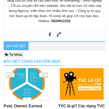
Blog của tôi chia sẻ các kiến thức về Marketing – Khởi nghiệp
– Tối ưu chuyển đổi trên website, đúc kết từ hơn 10 năm xây
dựng Agency, triển khai cho nhiều lĩnh vực – Công ty từ quy
mô Start-up tới tập đoàn. Hi vọng sẽ giúp ích cho bạn đọc.
Hotline:
0828822226
BÀI NỔI BẬT
Từ khóa:
BÀI VIẾT CÙNG CHUYÊN MỤC
Paid, Owned, Earned
TVC là gì? Các dạng TVC